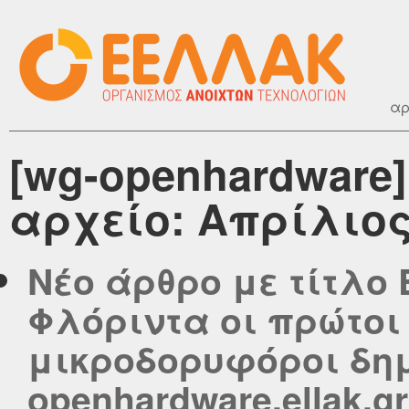
αρ
[wg-openhardware
αρχείο: Απρίλιος
Νέο άρθρο με τίτλο 
Φλόριντα οι πρώτοι
μικροδορυφόροι δημ
openhardware.ellak.gr