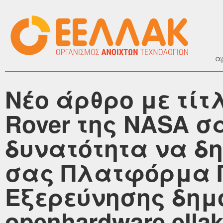
α
Νέο άρθρο με τίτ
Rover της NASA σα
δυνατότητα να δη
σας Πλατφόρμα 
Εξερεύνησης δημ
openhardware.ellak