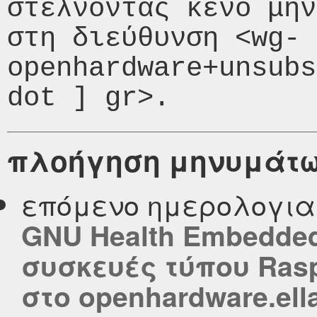
στέλνοντας κενό μήν
στη διεύθυνση <wg-
openhardware+unsubs
πλοήγηση μηνυμάτ
επόμενο ημερολογι
GNU Health Embedded
συσκευές τύπου Rasp
στο openhardware.ell