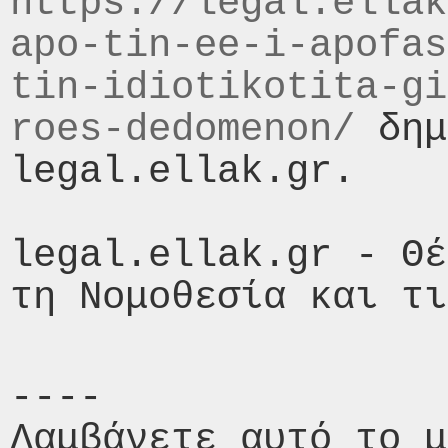
https://legal.ellak
apo-tin-ee-i-apofas
tin-idiotikotita-gi
roes-dedomenon/
 δημ
legal.ellak.gr.

legal.ellak.gr - Θέ
----

Λαμβάνετε αυτό το μ