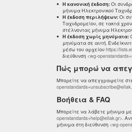
Η κανονική έκδοση:
Οι συνδρ
μήνυμα Ηλεκτρονικού Ταχυδρ
Η έκδοση περιλήψεων:
Οι συ
Ταχυδρομείου, σε τακτά χρο
στέλνοντας μήνυμα Ηλεκτρον
Η έκδοση χωρίς μηνύματα:
Ο
μηνύματα σε αυτή. Ενδείκνυτ
μέσω του αρχείου
https://lists
διεύθυνση
<wg-openstandards+s
Πώς μπορώ να απεγ
Μπορείτε να απεγγραφείτε στέ
openstandards+unsubscribe@ellak.
Βοήθεια & FAQ
Μπορείτε να λάβετε μήνυμα με 
openstandards+help@ellak.gr>
. Α
μήνυμα στη διεύθυνση
<wg-opens