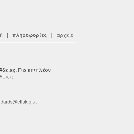
ή
|
πληροφορίες
|
αρχείο
Άδειες. Για επιπλέον
δειες
.
dards@ellak.gr>
.