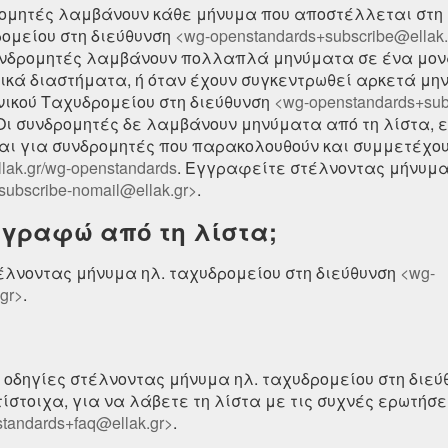
ομητές λαμβάνουν κάθε μήνυμα που αποστέλλεται στη
ομείου στη διεύθυνση
<wg-openstandards+subscribe@ellak.
νδρομητές λαμβάνουν πολλαπλά μηνύματα σε ένα μονα
νικά διαστήματα, ή όταν έχουν συγκεντρωθεί αρκετά μ
ικού Ταχυδρομείου στη διεύθυνση
<wg-openstandards+subs
ι συνδρομητές δε λαμβάνουν μηνύματα από τη λίστα, 
αι για συνδρομητές που παρακολουθούν και συμμετέχουν
.ellak.gr/wg-openstandards
. Εγγραφείτε στέλνοντας μήνυμα
ubscribe-nomail@ellak.gr>
.
γραφώ από τη λίστα;
λνοντας μήνυμα ηλ. ταχυδρομείου στη διεύθυνση
<wg-
gr>
.
οδηγίες στέλνοντας μήνυμα ηλ. ταχυδρομείου στη διε
ντίστοιχα, για να λάβετε τη λίστα με τις συχνές ερωτήσε
tandards+faq@ellak.gr>
.