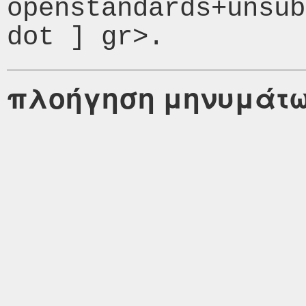
openstandards+unsub
πλοήγηση μηνυμάτ