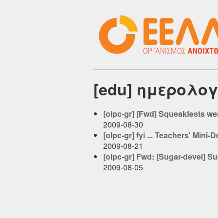
[edu] ημερολογ
[olpc-gr] [Fwd] Squeakfests wer
2009-08-30
[olpc-gr] fyi ... Teachers' Mini
2009-08-21
[olpc-gr] Fwd: [Sugar-devel] S
2009-08-05