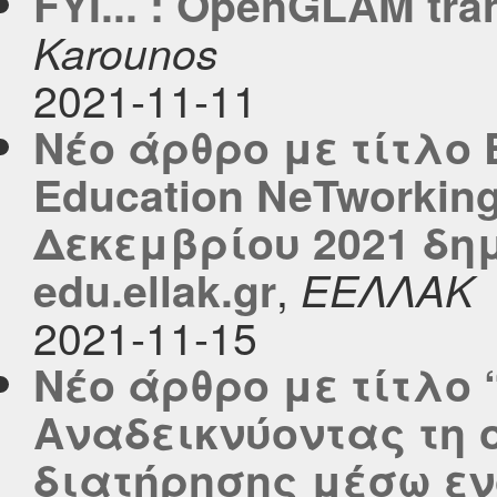
FYI... : OpenGLAM tran
Karounos
2021-11-11
Νέο άρθρο με τίτλο E
Education NeTworkin
Δεκεμβρίου 2021 δη
,
edu.ellak.gr
ΕΕΛΛΑΚ
2021-11-15
Νέο άρθρο με τίτλο “C
Αναδεικνύοντας τη 
διατήρησης μέσω ε