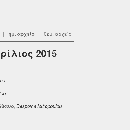
|
ημ. αρχείο
|
θεμ. αρχείο
πρίλιος 2015
lou
lou
δίκτυο
,
Despoina Mitropoulou