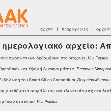
αρχική
|
πληροφορίες
|
αρχείο
ry] ημερολογιακό αρχείο: Α
ασία προσωπικών δεδομένων στο Ιντερνέτ
,
Vivi Petsioti
- OpenStack και Υψηλή Διαθεσιμότητα
,
Despoina Mitropou
Εκδήλωση του Smart Cities Consortium
,
Despoina Mitropou
ση για θέματα ασφάλειας και ιδιωτικότητας στο δια
ομένων στο cloud
,
Vivi Petsioti