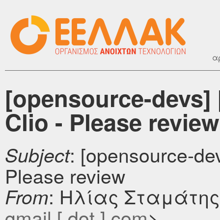
α
[opensource-devs] 
Clio - Please review
: [opensource-dev
Subject
Please review
: Ηλίας Σταμάτης
From
gmail [ dot ] com
>