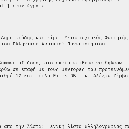
:20 μ.μ., ο χρήστης ergonous Δημητριάδης <

t ] com> έγραψε:

 Δημητριάδης και είμαι Μεταπτυχιακός Φοιτητής 
του Ελληνικού Ανοικτού Πανεπιστήμιου.

Summer of Code, στο οποίο επιθυμώ να δηλώσω

έρθω σε επαφή με τους μέντορες του προτεινόμεν
ριθμό 12 και τίτλο Files DB,  κ. Αλέξιο Ζέρβα 


α απο την λίστα: Γενική λίστα αλληλογραφίας πο