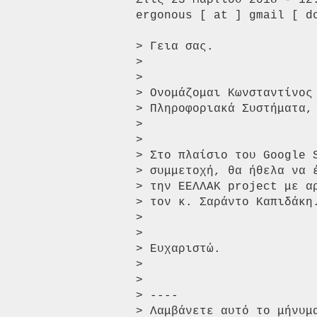
Στις 23 Μαρτίου 2018 - 12
ergonous [ at ] gmail [ do
> Γεια σας.

>

>

> Ονομάζομαι Κωνσταντίνος
> Πληροφοριακά Συστήματα, 
>

>

> Στο πλαίσιο του Google 
> συμμετοχή, θα ήθελα να 
> την ΕΕΛΛΑΚ project με α
> τον κ. Σαράντο Καπιδάκη.
>

>

> Ευχαριστώ.

>

>

> ----

> Λαμβάνετε αυτό το μήνυμ