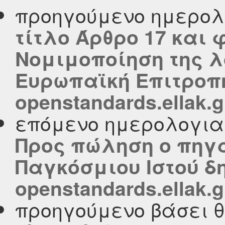
προηγούμενο ημερολ
τίτλο Άρθρο 17 και
Νομιμοποίηση της λ
Ευρωπαϊκή Επιτροπή
openstandards.ellak.g
επόμενο ημερολογι
Προς πώληση ο πηγα
Παγκόσμιου Ιστού δ
openstandards.ellak.g
προηγούμενο βάσει 