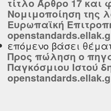
τίτλο Άρθρο 17 και
Νομιμοποίηση της λ
Ευρωπαϊκή Επιτροπή
openstandards.ellak.g
επόμενο βάσει θέμα
Προς πώληση ο πηγα
Παγκόσμιου Ιστού δ
openstandards.ellak.g