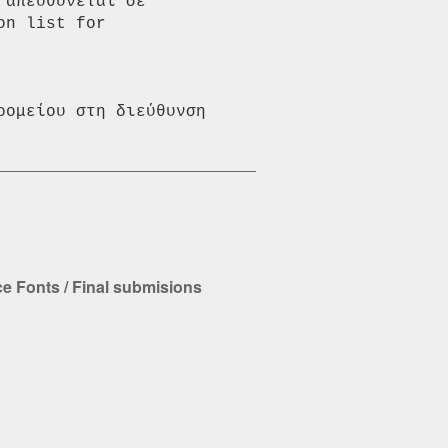
απευθύνεται σε 
n list for 
ομείου στη διεύθυνση 
e Fonts / Final submisions