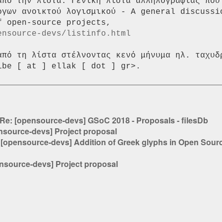
απο την λίστα: Γενική λίστα αλληλογραφίας που 
ργων ανοικτού λογισμικού - A general discussio
ensource-devs/listinfo.html
από τη λίστα στέλνοντας κενό μήνυμα ηλ. ταχυδρ
Re: [opensource-devs] GSoC 2018 - Proposals - filesDb
nsource-devs] Project proposal
:
[opensource-devs] Addition of Greek glyphs in Open Sourc
nsource-devs] Project proposal