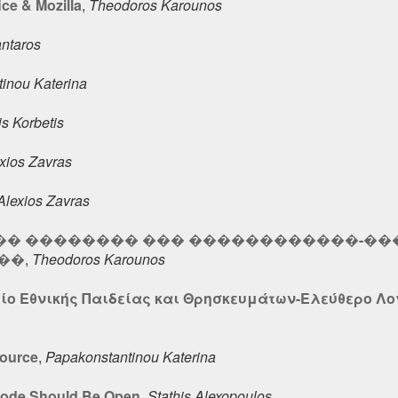
e & Mozilla
,
Theodoros Karounos
ntaros
inou Katerina
is Korbetis
xios Zavras
Alexios Zavras
�� �������� ��� ������������-��
��
,
Theodoros Karounos
γείο Εθνικής Παιδείας και Θρησκευμάτων-Ελεύθερο Λο
source
,
Papakonstantinou Katerina
Code Should Be Open
,
Stathis Alexopoulos