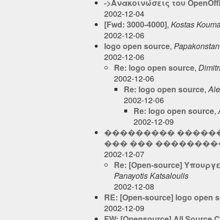
->Aνακοινώσεις του OpenOffic
2002-12-04
[Fwd: 3000-4000]
,
Kostas Kouma
2002-12-06
logo open source
,
Papakonstant
2002-12-06
Re: logo open source
,
Dimitr
2002-12-06
Re: logo open source
,
Ale
2002-12-06
Re: logo open source
,
2002-12-09
��������� �����
��� ��� ��������
2002-12-07
Re: [Open-source] Υπουρ
Panayotis Katsaloulis
2002-12-08
RE: [Open-source] logo open 
2002-12-09
FW: [Opensource] All Source 