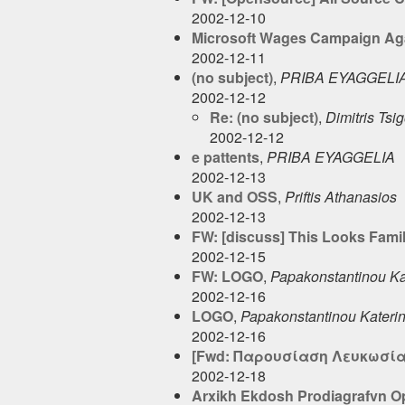
2002-12-10
Microsoft Wages Campaign Aga
2002-12-11
(no subject)
,
PRIBA EYAGGELI
2002-12-12
Re: (no subject)
,
Dimitris Tsi
2002-12-12
e pattents
,
PRIBA EYAGGELIA
2002-12-13
UK and OSS
,
Priftis Athanasios
2002-12-13
FW: [discuss] This Looks Famili
2002-12-15
FW: LOGO
,
Papakonstantinou Ka
2002-12-16
LOGO
,
Papakonstantinou Kateri
2002-12-16
[Fwd: Παρουσίαση Λευκωσία
2002-12-18
Arxikh Ekdosh Prodiagrafvn O