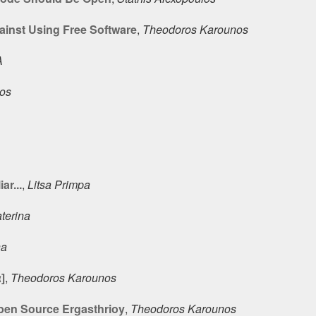
inst Using Free Software
,
Theodoros Karounos
A
gos
ar...
,
Litsa Primpa
terina
na
]
,
Theodoros Karounos
pen Source Ergasthrioy
,
Theodoros Karounos