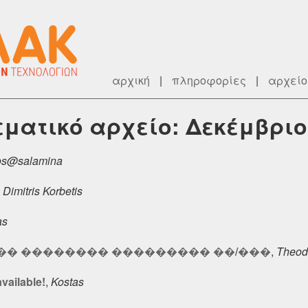
αρχική
|
πληροφορίες
|
αρχείο
θεματικό αρχείο: Δεκέμβριο
os@salamina
,
Dimitris Korbetis
as
��� �������� ��������� ��/���
,
Theod
available!
,
Kostas