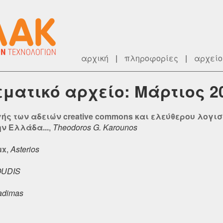
αρχική
|
πληροφορίες
|
αρχείο
θεματικό αρχείο: Μάρτιος 2
ής των αδειών creative commons και ελεύθερου λογισ
ν Ελλάδα...
,
Theodoros G. Karounos
ux
,
Asterios
OUDIS
adimas