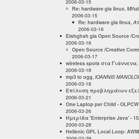
2006-03-15
Re: hardware gia linux
,
Mihal
2006-03-15
Re: hardware gia linux
,
A
2006-03-16
Eishghsh gia Open Source /C
2006-03-16
Open Source /Creative Com
2006-03-17
wireless spots στα Γιάννενα
,
2006-03-18
mp3 to ogg
,
IOANNIS MANOLO
2006-03-18
Επίλυση προβλημάτων εξελ
2006-03-21
One Laptop per Child - OLPCWi
2006-03-26
Ημερίδα 'Enterprise Java' - 15
2006-03-28
Hellenic GPL Local Loop: AW
2006-03-29