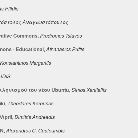
is Pitidis
πόστολος Aναγνωστόπουλος
reative Commons
,
Prodromos Tsiavos
mons - Educational
,
Athanasios Priftis
Konstantinos Margaritis
UDIS
ληνισμού του νέου Ubuntu
,
Simos Xenitellis
ki
,
Theodoros Karounos
/April
,
Dimitris Andreadis
MN
,
Alexandros C. Couloumbis