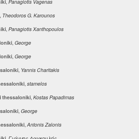
iki
,
Panagiotis Vagenas
,
Theodoros G. Karounos
iki
,
Panagiotis Xanthopoulos
loniki
,
George
loniki
,
George
saloniki
,
Yannis Charitakis
hessaloniki
,
stamelos
i thessaloniki
,
Kostas Papadimas
saloniki
,
George
hessaloniki
,
Antonis Zalonis
iki
,
Γιάννης Δαγκουλής