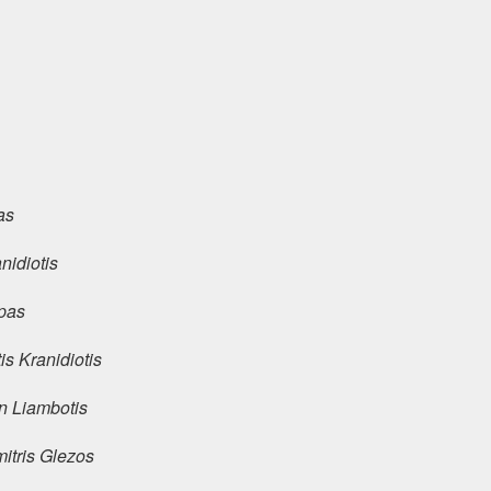
as
nidiotis
pas
is Kranidiotis
n Liambotis
itris Glezos