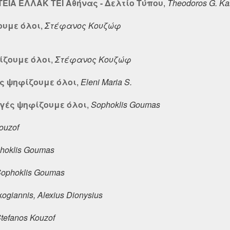
ΙΣΤΕΙΑ ΕΛΛΑΚ ΤΕΙ Αθήνας - Δελτίο Τύπου
,
Theodoros G. Ka
ουμε όλοι
,
Στέφανος Κουζώφ
ίζουμε όλοι
,
Στέφανος Κουζώφ
ές ψηφίζουμε όλοι
,
Eleni Maria S.
λογές ψηφίζουμε όλοι
,
Sophoklis Goumas
ouzof
hoklis Goumas
ophoklis Goumas
kogiannis, Alexius Dionysius
tefanos Kouzof