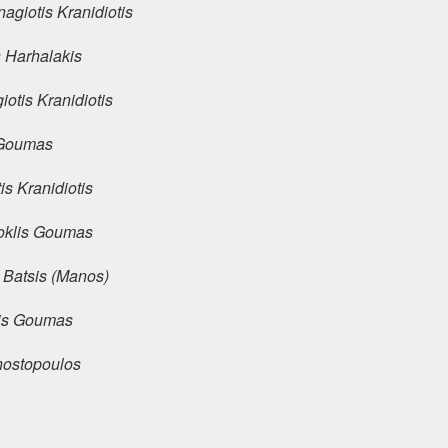
agiotis Kranidiotis
 Harhalakis
iotis Kranidiotis
 Goumas
is Kranidiotis
oklis Goumas
Batsis (Manos)
is Goumas
ostopoulos