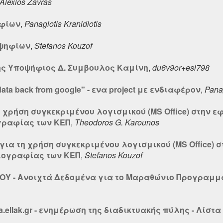
Alexios Zavras
ηφίων
,
Panagiotis Kranidiotis
οψηφίων
,
Stefanos Kouzof
ης Υποψήφιος Δ. Συμβουλος Καμίνη
,
du6v9or+esl798
r data back from google" - ενα project με ενδιαφέρον
,
Pana
 χρήση συγκεκριμένου λογισμικού (MS Office) στην
γραφίας των ΚΕΠ
,
Theodoros G. Karounos
για τη χρήση συγκεκριμένου λογισμικού (MS Office)
λογραφίας των ΚΕΠ
,
Stefanos Kouzof
ΤΥΠΟΥ - Ανοιχτά Δεδομένα για το Μαραθώνιο Προγραμ
ma.ellak.gr - ενημέρωση της διαδικτυακής πύλης - Λίσ