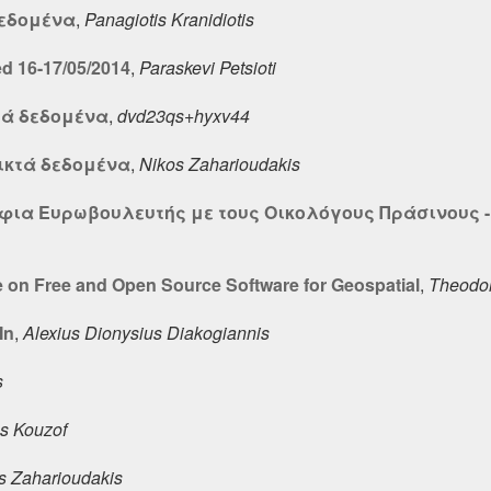
δεδομένα
,
Panagiotis Kranidiotis
d 16-17/05/2014
,
Paraskevi Petsioti
τά δεδομένα
,
dvd23qs+hyxv44
οικτά δεδομένα
,
Nikos Zaharioudakis
ια Ευρωβουλευτής με τους Οικολόγους Πράσινους 
on Free and Open Source Software for Geospatial
,
Theodor
In
,
Alexius Dionysius Diakogiannis
s
s Kouzof
s Zaharioudakis