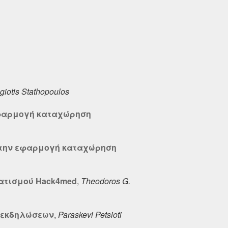
giotis Stathopoulos
 εφαρμογή καταχώρηση
 στην εφαρμογή καταχώρηση
ματισμού Hack4med
,
Theodoros G.
τα εκδηλώσεων
,
Paraskevi Petsioti