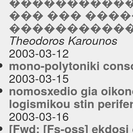
�����������
��� ��� ���
�����������
Theodoros Karounos
2003-03-12
mono-polytoniki cons
2003-03-15
nomosxedio gia oikon
logismikou stin perife
2003-03-16
[Fwd: [Fs-oss] ekdos