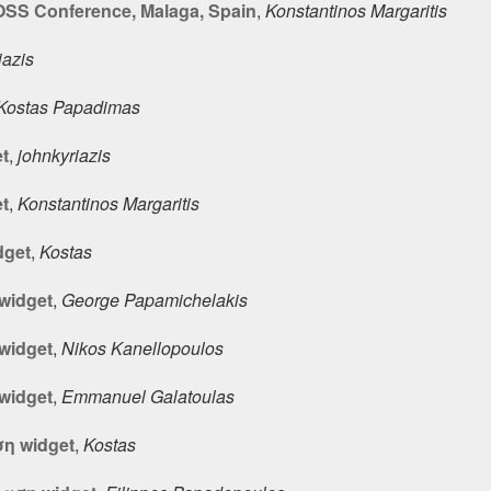
S Conference, Malaga, Spain
,
Konstantinos Margaritis
iazis
Kostas Papadimas
t
,
johnkyriazis
t
,
Konstantinos Margaritis
dget
,
Kostas
widget
,
George Papamichelakis
widget
,
Nikos Kanellopoulos
widget
,
Emmanuel Galatoulas
η widget
,
Kostas