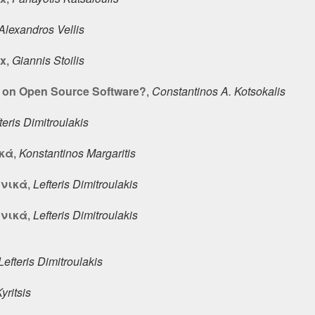
Alexandros Vellis
ux
,
Giannis Stoilis
s on Open Source Software?
,
Constantinos A. Kotsokalis
teris Dimitroulakis
ικά
,
Konstantinos Margaritis
ηνικά
,
Lefteris Dimitroulakis
ηνικά
,
Lefteris Dimitroulakis
Lefteris Dimitroulakis
yritsis