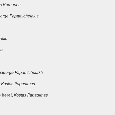
s Karounos
orge Papamichelakis
akis
is
s
George Papamichelakis
,
Kostas Papadimas
 here!
,
Kostas Papadimas