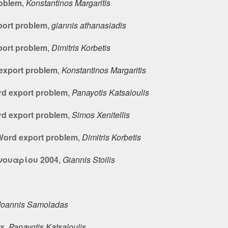
roblem
,
Konstantinos Margaritis
port problem
,
giannis athanasiadis
port problem
,
Dimitris Korbetis
export problem
,
Konstantinos Margaritis
d export problem
,
Panayotis Katsaloulis
d export problem
,
Simos Xenitellis
Word export problem
,
Dimitris Korbetis
Ιανουαρίου 2004
,
Giannis Stoilis
Ioannis Samoladas
ux
,
Panayotis Katsaloulis