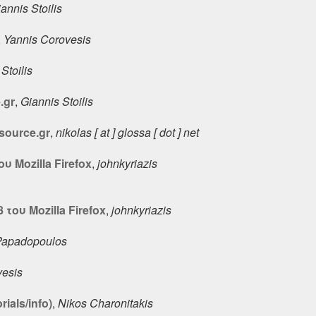
annis Stoilis
,
Yannis Corovesis
Stoilis
.gr
,
Giannis Stoilis
.source.gr
,
nikolas [ at ] glossa [ dot ] net
 Mozilla Firefox
,
johnkyriazis
του Mozilla Firefox
,
johnkyriazis
 Papadopoulos
vesis
ials/info)
,
Nikos Charonitakis