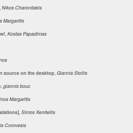
,
Nikos Charonitakis
s Margaritis
dw!
,
Kostas Papadimas
nos
n source on the desktop
,
Giannis Stoilis
e
,
giannis bouc
inos Margaritis
slations]
,
Simos Xenitellis
is Corovesis