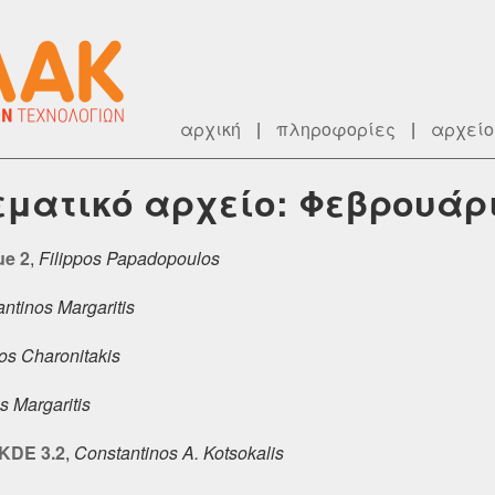
αρχική
|
πληροφορίες
|
αρχείο
θεματικό αρχείο: Φεβρουάρ
ue 2
,
Filippos Papadopoulos
ntinos Margaritis
os Charonitakis
s Margaritis
KDE 3.2
,
Constantinos A. Kotsokalis