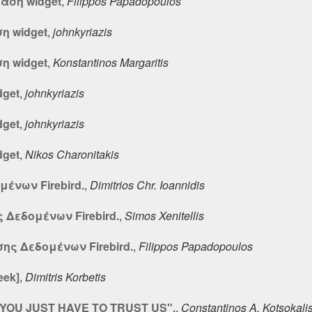
αση widget
,
Filippos Papadopoulos
η widget
,
johnkyriazis
η widget
,
Konstantinos Margaritis
dget
,
johnkyriazis
dget
,
johnkyriazis
dget
,
Nikos Charonitakis
ένων Firebird.
,
Dimitrios Chr. Ioannidis
Δεδομένων Firebird.
,
Simos Xenitellis
ης Δεδομένων Firebird.
,
Filippos Papadopoulos
eek]
,
Dimitris Korbetis
"YOU JUST HAVE TO TRUST US".
,
Constantinos A. Kotsokali