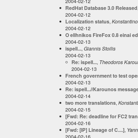
2004-02-12
RedHat Database 3.0 Released
2004-02-12
Localization status
,
Konstantino
2004-02-12
O ellhnikos FireFox 0.8 einai e
2004-02-13
ispell...
,
Giannis Stoilis
2004-02-13
Re: ispell...
,
Theodoros Karou
2004-02-13
French government to test ope
2004-02-13
Re: ispell...//Karounos messag
2004-02-14
two more translations
,
Konstant
2004-02-15
[Fwd: Re: deadline for FC2 tran
2004-02-16
[Fwd: [IP] Lineage of C....]
,
Yann
2004-02-16