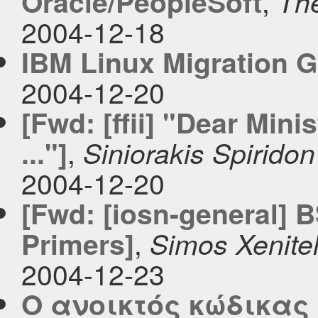
,
Oracle/PeopleSoft
Th
2004-12-18
IBM Linux Migration 
2004-12-20
[Fwd: [ffii] "Dear Mini
,
..."]
Siniorakis Spiridon
2004-12-20
[Fwd: [iosn-general]
,
Primers]
Simos Xenitel
2004-12-23
Ο ανοικτός κώδικας 