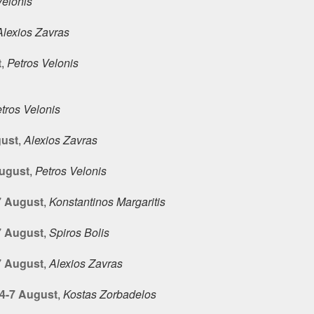
Velonis
Alexios Zavras
t
,
Petros Velonis
tros Velonis
gust
,
Alexios Zavras
August
,
Petros Velonis
7 August
,
Konstantinos Margaritis
7 August
,
Spiros Bolis
7 August
,
Alexios Zavras
 4-7 August
,
Kostas Zorbadelos