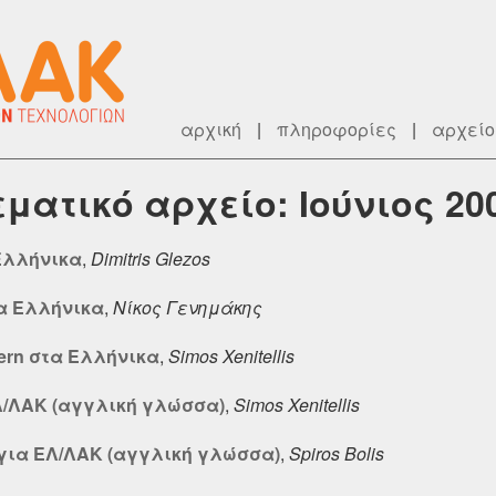
αρχική
|
πληροφορίες
|
αρχείο
εματικό αρχείο: Ιούνιος 20
 Ελλήνικα
,
Dimitris Glezos
στα Ελλήνικα
,
Νίκος Γενημάκης
ttern στα Ελλήνικα
,
Simos Xenitellis
Λ/ΛΑΚ (αγγλική γλώσσα)
,
Simos Xenitellis
 για ΕΛ/ΛΑΚ (αγγλική γλώσσα)
,
Spiros Bolis