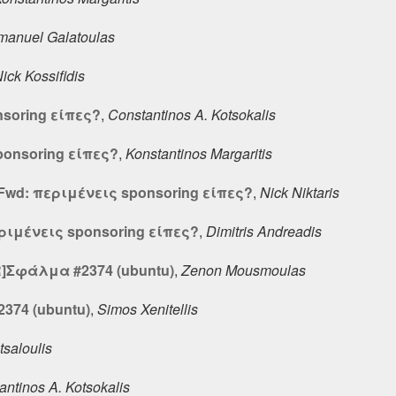
anuel Galatoulas
ick Kossifidis
nsoring είπες?
,
Constantinos A. Kotsokalis
ponsoring είπες?
,
Konstantinos Margaritis
: Fwd: περιμένεις sponsoring είπες?
,
Nick Niktaris
εριμένεις sponsoring είπες?
,
Dimitris Andreadis
GR]Σφάλμα #2374 (ubuntu)
,
Zenon Mousmoulas
374 (ubuntu)
,
Simos Xenitellis
tsaloulis
antinos A. Kotsokalis