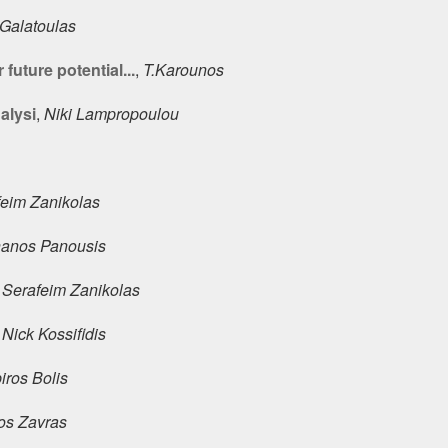
Galatoulas
uture potential...
,
T.Karounos
alysi
,
Niki Lampropoulou
feim Zanikolas
anos Panousis
,
Serafeim Zanikolas
,
Nick Kossifidis
iros Bolis
os Zavras