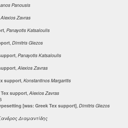
anos Panousis
,
Alexios Zavras
rt
,
Panayotis Katsaloulis
pport
,
Dimitris Glezos
support
,
Panayotis Katsaloulis
support
,
Alexios Zavras
ex support
,
Konstantinos Margaritis
 Tex support
,
Alexios Zavras
6
pesetting [was: Greek Tex support]
,
Dimitris Glezos
ανδρος Διαμαντίδης