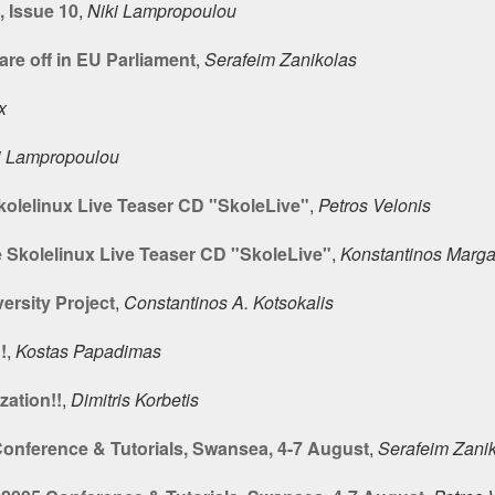
, Issue 10
,
Niki Lampropoulou
re off in EU Parliament
,
Serafeim Zanikolas
x
i Lampropoulou
kolelinux Live Teaser CD "SkoleLive"
,
Petros Velonis
 Skolelinux Live Teaser CD "SkoleLive"
,
Konstantinos Margar
ersity Project
,
Constantinos A. Kotsokalis
!
,
Kostas Papadimas
zation!!
,
Dimitris Korbetis
Conference & Tutorials, Swansea, 4-7 August
,
Serafeim Zani