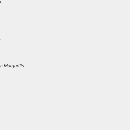
s
s
s Margaritis