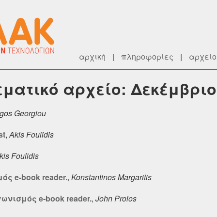
αρχική
|
πληροφορίες
|
αρχείο
θεματικό αρχείο: Δεκέμβριο
rgos Georgiou
st
,
Akis Foulidis
kis Foulidis
ός e-book reader.
,
Konstantinos Margaritis
γωνισμός e-book reader.
,
John Proios