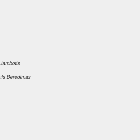
Liambotis
nis Beredimas