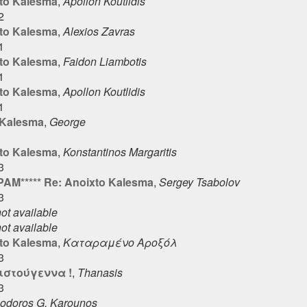
to Kalesma
,
Apollon Koutlidis
2
to Kalesma
,
Alexios Zavras
1
to Kalesma
,
Faidon Liambotis
1
to Kalesma
,
Apollon Koutlidis
1
 Kalesma
,
George
to Kalesma
,
Konstantinos Margaritis
3
SPAM***** Re: Anoixto Kalesma
,
Sergey Tsabolov
3
ot available
ot available
to Kalesma
,
Καταραμένο Αροξόλ
3
ιστούγεννα !
,
Thanasis
3
odoros G. Karounos