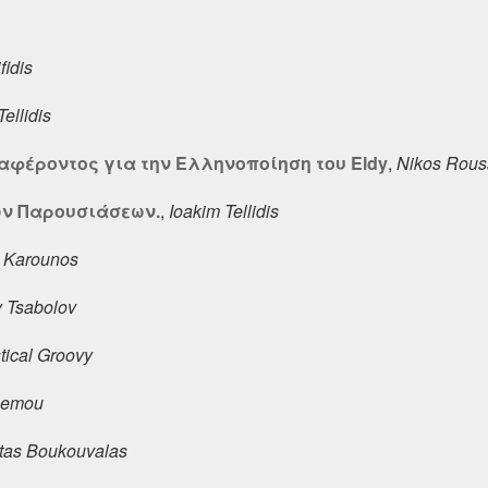
fidis
ellidis
φέροντος για την Ελληνοποίηση του Eldy
,
Nikos Rous
ων Παρουσιάσεων.
,
Ioakim Tellidis
 Karounos
 Tsabolov
tical Groovy
Demou
tas Boukouvalas