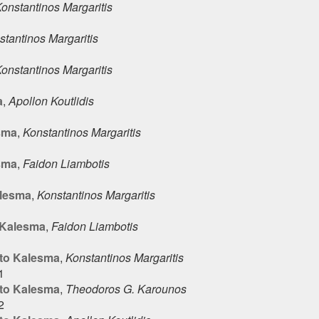
onstantinos Margaritis
stantinos Margaritis
onstantinos Margaritis
a
,
Apollon Koutlidis
sma
,
Konstantinos Margaritis
sma
,
Faidon Liambotis
alesma
,
Konstantinos Margaritis
 Kalesma
,
Faidon Liambotis
to Kalesma
,
Konstantinos Margaritis
1
to Kalesma
,
Theodoros G. Karounos
2